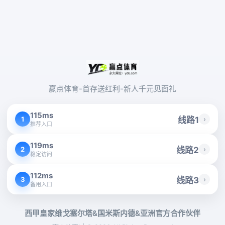
赢点体育-首存送红利-新人千元见面礼
115ms
线路1
›
1
推荐入口
119ms
线路2
›
2
稳定访问
112ms
线路3
›
3
备用入口
西甲皇家维戈塞尔塔&国米斯内德&亚洲官方合作伙伴